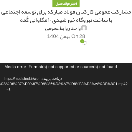
اخبار فولاد متیل
مشارکت عمومی کارکنان فولاد مبارکه برای توسعه اجتماعی
با ساخت نیروگاه خورشیدی ۱۰ مگاواتی کُمه
واحد روابط عمومی
On 28 بهمن 1404
۰
مایشگر
Media error: Format(s) not supported or source(s) not found
یدیو
دریافت پرونده: https://metilsteel.ir/wp-
/2026/02/%D8%B7%D9%87%D9%85%D8%A7%D8%B3%D8%A8%DB%8C1.mp4?
_=1