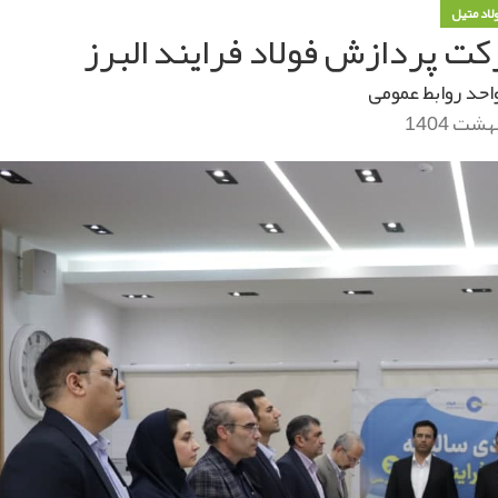
ولاد متیل
ت پردازش فولاد فرایند البرز
احد روابط عمومی