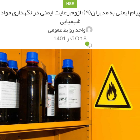
HSE
پیام ایمنی به مدیران(۹): لزوم رعایت ایمنی در نگهداری مواد
شیمیایی
واحد روابط عمومی
On 8 آذر 1401
۰