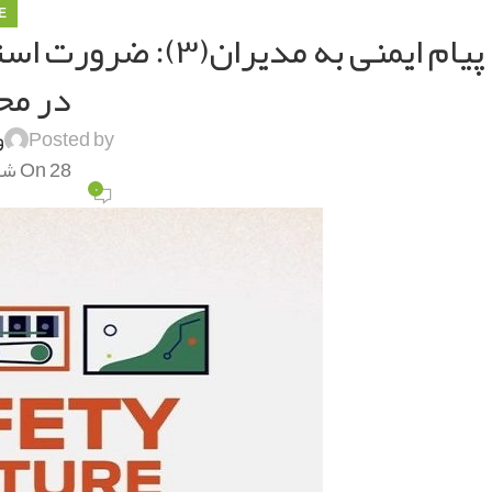
E
پیام ایمنی به مدیر
در مح
Posted by
و
On 28 شهریور 1401
۰