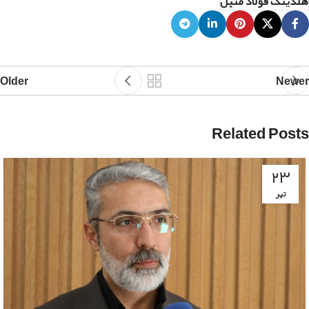
هلدینگ فولاد متیل
Older
Newer
Related Posts
۲۳
تیر