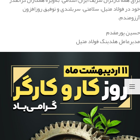
خود در فولاد متیل، سلامتی، سربلندی و توفیق روزافزون
آرزومندم.
حسین پورمقدم
مدیرعامل هلدینگ فولاد متیل