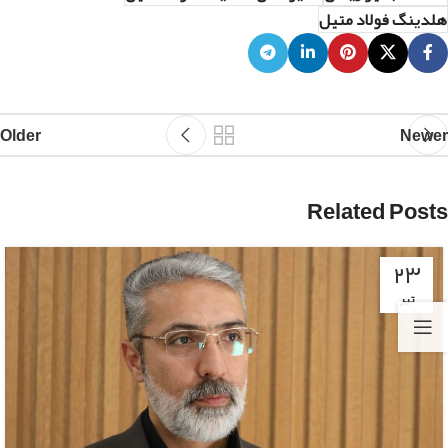
هلدینگ فولاد متیل
Older
Newer
Related Posts
۲۳
تیر