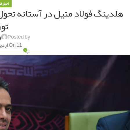
اخبار ف
هلدینگ فولاد متیل در آستانه تحول؛ 
توز
Posted by
و
On 11 اردیبهشت 1405
۰