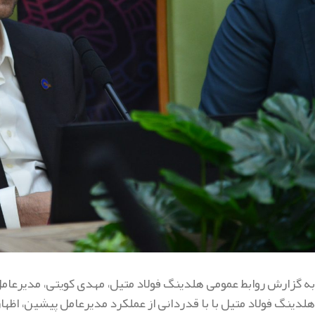
به گزارش روابط عمومی هلدینگ فولاد متیل، مهدی کویتی، مدیرعامل گ
هلدینگ فولاد متیل با با قدردانی از عملکرد مدیرعامل پیشین، اظهار