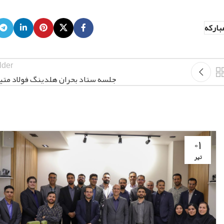
بارکه
lder
جلسه ستاد بحران هلدینگ فولاد متی
۰۱
تیر