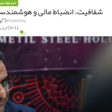
اخبار فولاد مت
شفافیت، انضباط مالی و هوشمندسا
Posted by
و
On 11 اردیبهشت 1405
۰