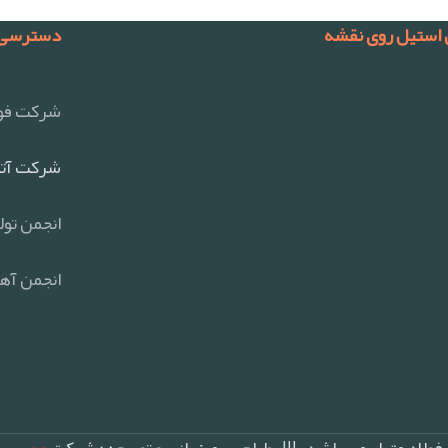
 استیل روی نقشه
دسترسی 
شرکت فول
شرکت آتی
انجمن تول
انجمن آهن
ولاد متیل می باشد ||| طراحی ، میزبانی و توسعه : شرکت
عصر پر