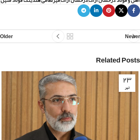
آهن و فولاد درخشان اراک
درخشان اراک
میرنظامی
هلدینگ فولاد متیل
Older
Newer
Related Posts
۲۳
تیر