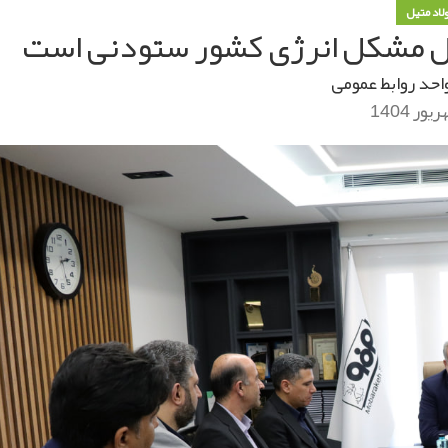
ولاد متیل
 حل مشکل انرژی کشور ستودنی است
احد روابط عمومی