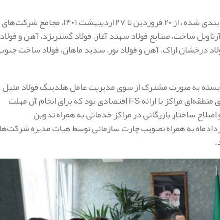
به گزارش روابط عمومی هلدینگ فولاد متیل، با توجه به جدول زمان بندی شده ، از ۲۰ فروردین تا ۲۷ اردیبهشت ۱۴۰۱، مجامع شرکت‌های
آرتاویل ساخت، صنایع فولاد سهند آغاز، فولاد گستریزد، آهن و فولاد
لاد درخشان اراک، آهن و فولاد نور، سدید ماهان، فولاد ساخت جنوب
وابسته به صورت مشترک از سوی مدیریت عامل هلدینگ فولاد متیل
مورد تاکید قرار گرفت، حرکت به سمت توسعه و شناسایی ظرفیت‌های منطقه‌ای مراکز با ارائه FS اقتصادی بود که برای انجام آن مهلت
اصلاح ساختار بازرگانی در مراکز خدماتی به همراه تدوین
 خردادماه به همراه تصویب چارت سازمانی توسط هیات مدیره شرکت‌ها
.