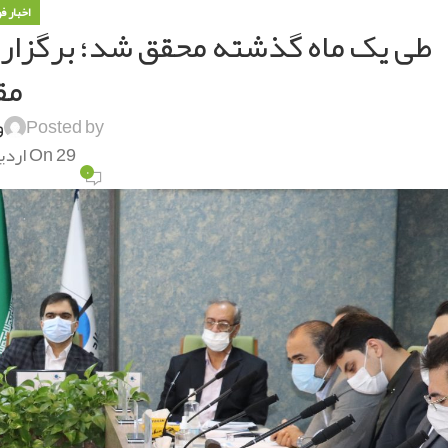
اخبار ف
طی یک ماه گذشته محقق شد؛ برگزاری
مق
Posted by
و
On 29 اردیبهشت 1401
۰