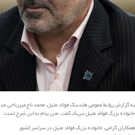
به گزارش روابط عمومی هلدینگ فولاد متیل، محمد تاج‌میرریاحی مدیر
خانواده بزرگ فولاد متیل تبریک گفت. متن پیام به این شرح است:
همکاران گرامی، خانواده بزرگ فولاد متیل در سراسر کشور