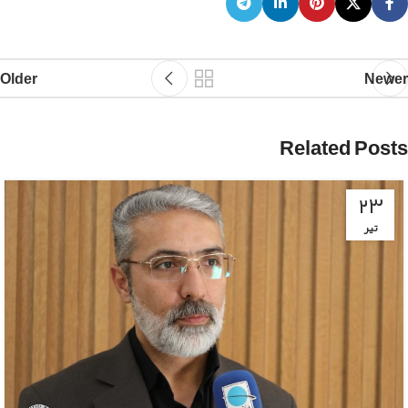
Older
Newer
Related Posts
۲۳
تیر