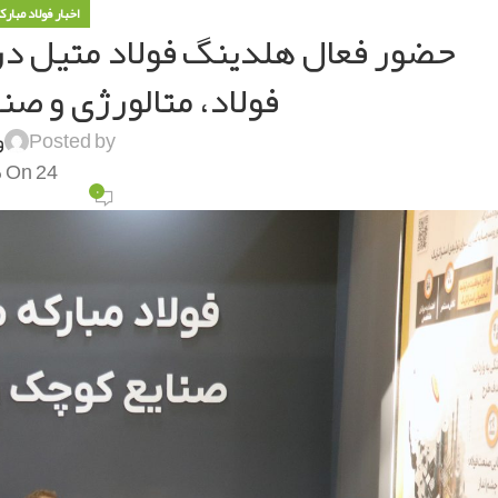
اخبار فولاد مبارک
حضور فعال هلدینگ فولاد متیل د
فولاد، متالورژی و صنایع
Posted by
و
On 24 مهر 1404
۰