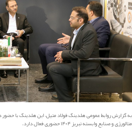
به گزارش روابط عمومی هلدینگ فولاد متیل، این هلدینگ با حضور د
متالورژی و صنایع وابسته تبریز ۱۴۰۴ حضوری فعال دارد.