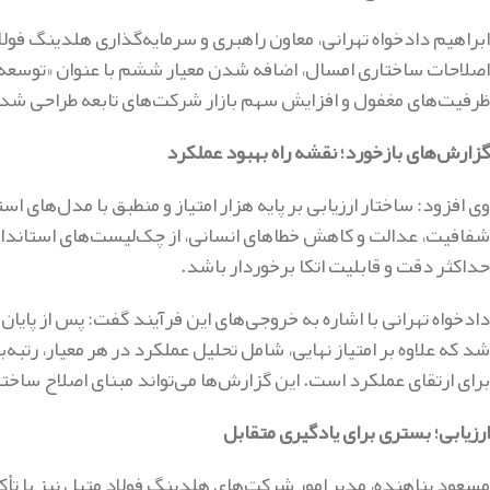
ابراهیم دادخواه تهرانی، معاون راهبری و سرمایه‌گذاری هلدینگ فولاد
اصلاحات ساختاری امسال، اضافه شدن معیار ششم با عنوان «توسعه 
ظرفیت‌های مغفول و افزایش سهم بازار شرکت‌های تابعه طراحی شد
گزارش‌های بازخورد؛ نقشه راه بهبود عملکرد
وی افزود: ساختار ارزیابی بر پایه هزار امتیاز و منطبق با مدل‌های
شفافیت، عدالت و کاهش خطاهای انسانی، از چک‌لیست‌های استاندارد 
حداکثر دقت و قابلیت اتکا برخوردار باشد.
دادخواه تهرانی با اشاره به خروجی‌های این فرآیند گفت: پس از پایا
شد که علاوه بر امتیاز نهایی، شامل تحلیل عملکرد در هر معیار، رتب
برای ارتقای عملکرد است. این گزارش‌ها می‌تواند مبنای اصلاح سا
ارزیابی؛ بستری برای یادگیری متقابل
مسعود پناهنده، مدیر امور شرکت‌های هلدینگ فولاد متیل نیز با تأکید