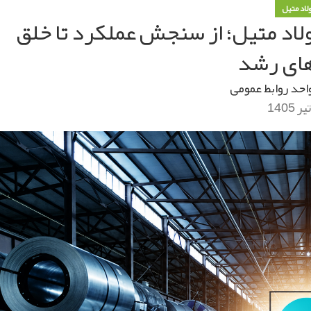
ولاد متیل
لاد متیل؛ از سنجش عملکرد تا خلق
ای رشد
احد روابط عمومی