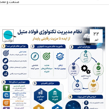
صنعت و معد
۲۲
تیر