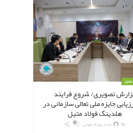
د متیل
زارش تصویری/ شروع فرایند
زیابی جایزه ملی تعالی سازمانی در
هلدینگ فولاد متیل
۰
By
واحد روابط عمومی