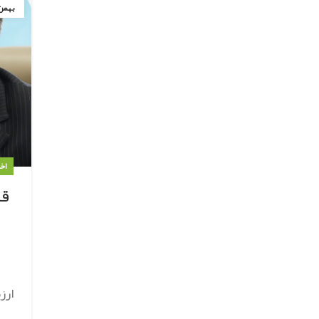
بهمن
اخ
قل
ارز