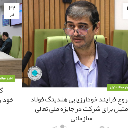
۲۲
آذر
اخبار فولا
گ
بار فولاد متیل
وع فرایند خودارزیابی هلدینگ فولاد
خودار
متیل برای شرکت در جایزه ملی تعالی
سازمانی
۰