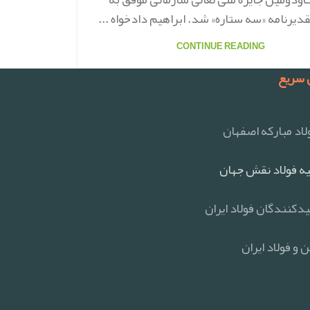
یرنامه «سه ستاره» شد. ابراهیم دادخواه ...
CONTINUE READING
سریع
اد مبارکه اصفهان
ه فولاد نقش جهان
یدکنندگان فولاد ایران
 و فولاد ایران