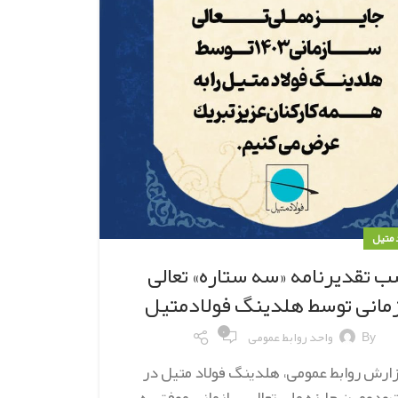
د متیل
 تقدیرنامه «سه ستاره» تعالی
مانی توسط هلدینگ فولادمتیل
۰
By
واحد روابط عمومی
زارش روابط عمومی، هلدینگ فولاد متیل در
ودومین جایزه ملی تعالی سازمانی موفق به