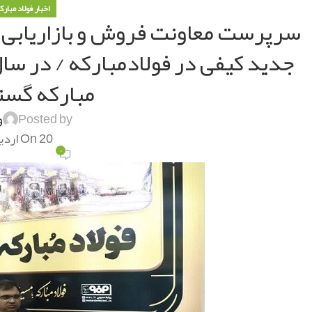
اخبار فولاد مبارک
سرپرست معاونت فروش و بازاریابی ش
مبارکه گست
Posted by
و
On 20 اردیبهشت 1402
۰