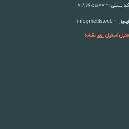
کد پستی : ۸۱۸۷۶۵۵۷۸۳
ایمیل : info@metilsteel.ir
متیل استیل روی نقشه