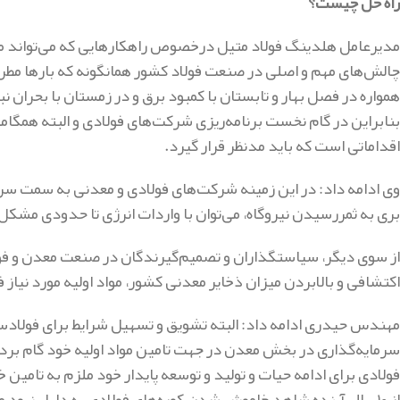
راه حل چیست؟
مدیرعامل هلدینگ فولاد متیل درخصوص راهکارهایی که می‌تواند منج
چالش‌های مهم و اصلی در صنعت فولاد کشور همانگونه که بارها مطرح
همواره در فصل بهار و تابستان با کمبود برق و در زمستان با بحران 
بنابراین در گام نخست برنامه‌ریزی شرکت‌های فولادی و البته همگامی
اقداماتی است که باید مدنظر قرار گیرد.
وی ادامه داد: در این زمینه شرکت‌های فولادی و معدنی به سمت سرمای
بری به ثمررسیدن نیروگاه، می‌توان با واردات انرژی تا حدودی مشکل 
از سوی دیگر، سیاستگذاران و تصمیم‌گیرندگان در صنعت معدن و فولا
اکتشافی و بالابردن میزان ذخایر معدنی کشور، مواد اولیه مورد نیاز 
مهندس حیدری ادامه داد: البته تشویق و تسهیل شرایط برای فولادسازا
سرمایه‌گذاری در بخش معدن در جهت تامین مواد اولیه خود گام برد
فولادی برای ادامه حیات و تولید و توسعه پایدار خود ملزم به تامی
از ۱۰سال آینده شاهد خاموش شدن کوره‌های فولادی به دلیل نبود مواد اولیه خواهیم بود.