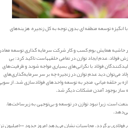
 انگیزه توسعه منطقه ای بدون توجه به کل زنجیره، هزینه‌های
ر حاشیه همایش بوم کسب و کار شرکت سرمایه گذاری توسعه معاد
و فلزات (ومعادن) با اشاره به اینکه پاشنه آشیل توسعه در زنجیره ارزش فولاد، عدم ایجاد توازن در تمامی حلقه‎هاست تاکید کرد: بی
لیدکنندگان فولاد با نگرانی‌های بسیاری مواجه شوند و ظرفیت‌های
د می‌توان دید عدم توازن در زنجیره چه بر سر سرمایه‌گذاری‌های
زه بر حلقه میانی، منجر به توسعه واحدهای فولادسازی شد. از سویی
نه ساز بوجود آمدن مشکلات دیگر شد.
نعت است، زیرا نبود توازن در توسعه و بی‌توجهی به زیرساخت‌ها،
می‌دهد.
“در اینجا می‌توان اشاره داشت که شاید سرنخ این مشکل به مجوزهای فولادی برگردد. محاسبات نشان می‌دهد امروز حدود ۱۰۰م