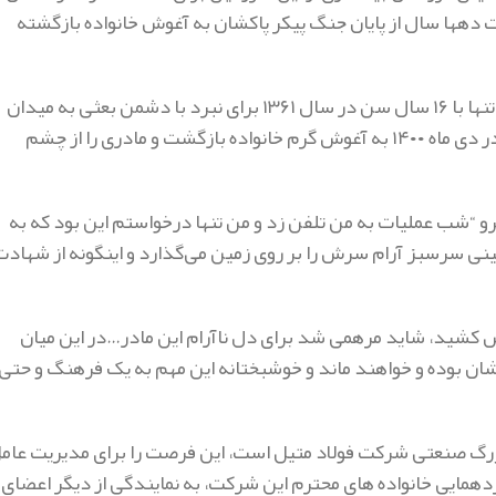
شت دهها سال از پایان جنگ پیکر پاکشان به آغوش خانواده بازگشته
یکی از شهدای رفته در راه حق، شهید خسرو قادری قمصری است که تنها با ۱۶ سال سن در سال ۱۳۶۱ برای نبرد با دشمن بعثی به میدان
نبرد رفت و بعد از ۳۹ سال پیکر پاک این شهید دوران دفاع مقدس در دی ماه ۱۴۰۰ به آغوش گرم خانواده بازگشت و مادری را از چشم
 “شب عملیات به من تلفن زد و من تنها درخواستم این بود که به
نی سرسبز آرام سرش را بر روی زمین می‌گذارد و اینگونه از شهادت
 از ۳۹ سال فرزندش را در آغوش کشید، شاید مرهمی شد برای دل ناآرام این مادر…در این میان
شان بوده و خواهند ماند‌ و خوشبختانه این مهم به یک فرهنگ و حتی
زرگ صنعتی شرکت فولاد متیل است، این فرصت را برای مدیریت عام
همایی خانواده های محترم این شرکت، به نمایندگی از دیگر اعضای