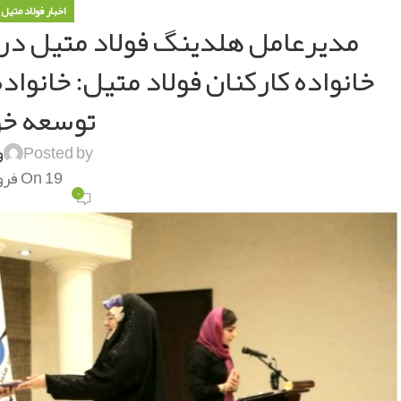
,
اخبار فولاد متیل
مدیرعامل هلدینگ فولاد متیل در 
خانواده کارکنان فولاد متیل: خانوا
توسعه خو
Posted by
و
On 19 فروردین 1401
۰