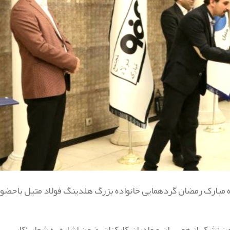
ه مبارک رمضان گردهمایی خانواده بزرگ هلدینگ فولاد متیل باحضور
شکر از همسران و مادران کارکنان، ضمن اشاره به شعار ‘کار