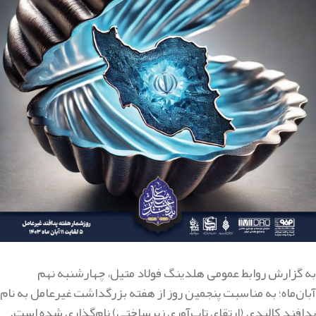
به گزارش روابط عمومی هلدینگ فولاد متیل، چهارشنبه نهم
آبان‌ماه؛ به مناسبت پنجمین روز از هفته بزرگداشت غیرعامل به نام
پدافند کالبدی (ارتقای تاب‌آوری زیرساختی) نام‌گذاری شده است.