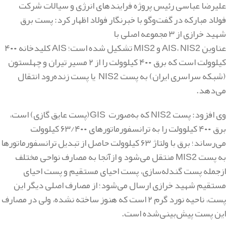
علیرضا عباسی رئیس پروژه فرایندهای انرژی و سیالات شرکت
فولاد مبارکه در گفت‌وگو با خبرنگار فولاد اظهار کرد: پست برق
شهید خرازی از ۳ مجموعه اصلی با
عناوین
AIS
NIS2
،
و
MIS2
تشکیل شده است؛
AIS
کلیدخانه ۴۰۰
کیلوولت است که برق ۴۰۰ کیلوولت را از ۲ مسیر تیران و چهلستون
(شبکه سراسری ایران) به پست
NIS2
یا پست زنده‌رود انتقال
می‌دهد
.
وی افزود: پست
NIS2
که به‌صورت
GIS
(پست عایق گازی) است،
برق ۴۰۰ کیلوولت را به ترانسفورماتورهای ۶۳/۴۰۰ کیلوولت
می‌رساند؛ برق با ولتاژ ۶۳ کیلوولت حاصل از تبدیل ترانسفورماتورها
به پست
MIS2
منتقل می‌شود و ازآنجا به مصارف نواحی مختلف
ازجمله پست گندله‌سازی، پست احیای مستقیم و پست احیای
مستقیم شهید خرازی ارسال می‌شود؛ از مصارف اصلی دیگر این
پست، ناحیه نورد گرم ۲ است که هنوز ساخته نشده، ولی در مصارف
این پست پیش‌بینی‌شده است
.