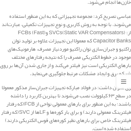
خازن‌ها انجام می‌شود
.
عباسی تصریح کرد: مجموعه تجهیزاتی که به این منظور استفاده
می‌شوند، با توجه به روش کاربری و نوع تجهیزات تکمیلی، عبارت‌اند
از
: (SVCs(Static VAR Compensators
و
(FCBs (Fast
Capacitor Banks
که معمولا این تجهیزات علاوه بر تولید توان
راکتیو و جبران‌سازی توان راکتیو موردنیاز مصرف، هارمونیک‌های
موجود در خطوط الکتریکی مصرف را که نتیجه رفتارهای مختلف
بارهای الکتریکی است نیز فیلتر می‌کند و از جاری شدن آن‌ها بر روی
شبکه برق و ایجاد مشکلات مرتبط جلوگیری می‌نماید
.
وی عنوان داشت: در فولاد مبارکه تجهیزات جبران‌ساز مذکور معمولا
در سطح ۶۳ کیلوولت نصب می‌شوند تا بهترین کاربرد را داشته
باشند؛ به این منظور برای بارهای معمولی نواحی از
FCB
(که رفتار
فیلترینگ معمولی دارند) و برای بار کوره‌ها و
LF
ها از
SVC
(که رفتار
فیلترینگ خاص برای بارهای نظیر کوره‌های قوس الکتریکی دارند)
استفاده شده است
.