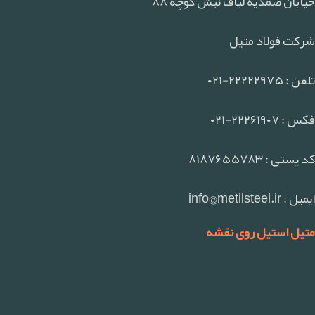
خیابان صمدیه لباف نبش کوچه ۸۸
شرکت فولاد متیل
تلفن : ۲۲۲۲۲۹۷۵-۰۲۱
فکس : ۲۲۲۶۱۹۰۷-۰۲۱
کد پستی : ۸۱۸۷۶۵۵۷۸۳
ایمیل : info@metilsteel.ir
متیل استیل روی نقشه