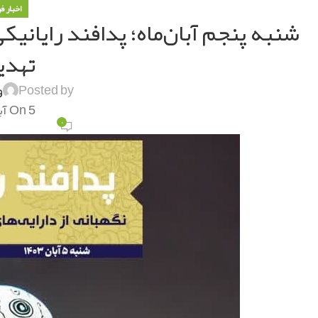
اخبار ف
شنبه پنجم آبان‌ماه؛ پدافند رایانیکی
تهدی
Posted by
و
On 5 آبان 1403
۰