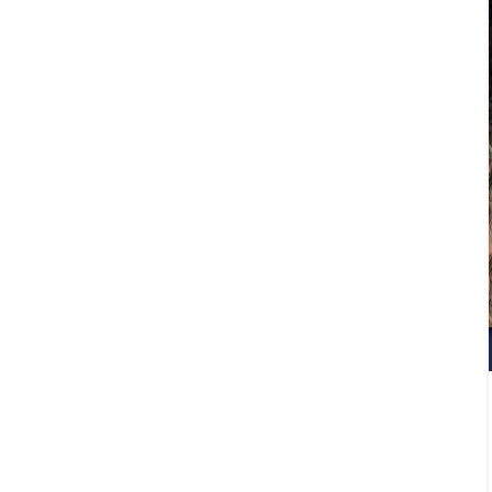
اخبار فولاد متیل
چهارشنبه نهم آبان‌ماه؛ پدافند کالبدی
(ارتقای تاب‌آوری زیرساختی)
۰