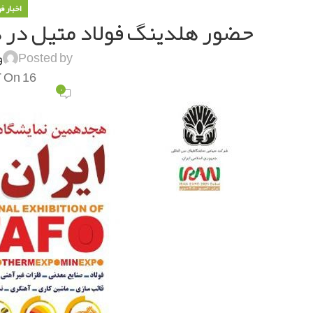
اخبار ف
حضور هلدینگ فولاد متیل در ه
Posted by
و
On 16 آذر 1400
۰