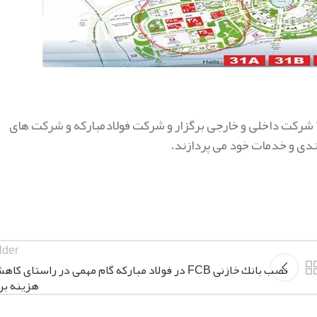
هجدهمین نمایشگاه بین المللی متالورژی، “ایران متافو” با حضور ۲۳۰ شرکت داخلی و خارجی برگزار و شرکت فولادمبارکه و شرکت های
مندی و خدمات خود می پردازند.
lder
نصب بانك خازنی FCB در فولاد مباركه گام مهمی در راستای كا
هزینه بر