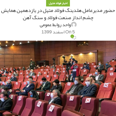
اخبار فولاد متیل
حضور مدیرعامل هلدینگ فولاد متیل در یازدهمین همایش
چشم انداز صنعت فولاد و سنگ آهن
واحد روابط عمومی
On 5 اسفند 1399
۰