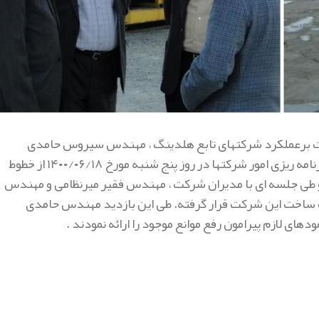
ارت برعملکرد شرکتهای تابع هلدینگ ، مهندس سیروس حامدی
مدیرعامل شرکت فولاد متیل به همراه مهندس عطریان فر معاونت برنامه ریزی امور شرکتها در روز پنج شنبه مورخ ١۴٠٠/٠۶/١٨ از خطوط
 و طی جلسه ای با مدیران شرکت ، مهندس فقیر میرنظامی و مهندس
ست ساخت این شرکت قرار گرفته. طی این بازدید مهندس حامدی
های لازم پیرامون رفع موانع موجود را ارائه نمودند .