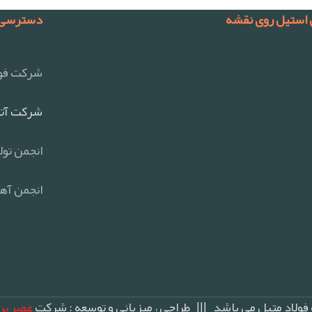
 استیل روی نقشه
دسترسی 
شرکت فول
شرکت آتی
انجمن تول
انجمن آهن
ولاد متیل می باشد ||| طراحی ، میزبانی و توسعه : شرکت
عصر پر