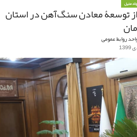
ولاد متیل
ز توسعۀ معادن سنگ‌آهن در استان
ان
احد روابط عمومی