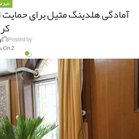
اخبار ف
آمادگی هلدینگ متیل برای حمایت ا
کرم
Posted by
و
On 2 دی 1399
۰