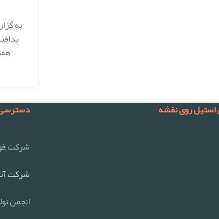
به گزار
پدافند
هفته
 استیل روی نقشه
دسترسی 
شرکت فول
شرکت آتی
انجمن تول