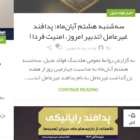
اخبار فولاد متیل
سه‌شنبه هشتم آبان‌ماه؛ پدافند
غیرعامل (تدبیر امروز، امنیت فردا)
اخ
۰
By
واحد روابط عمومی
به گزارش روابط عمومی هلدینگ فولاد متیل، سه‌شنبه
م
هشتم آبان‌ماه به مناسبت چهارمین روز از هفته
بزرگداشت غیرعامل به نام پدافند غیرعامل (تدب...
CONTINUE READING
به
۰۵
بزر
آبان