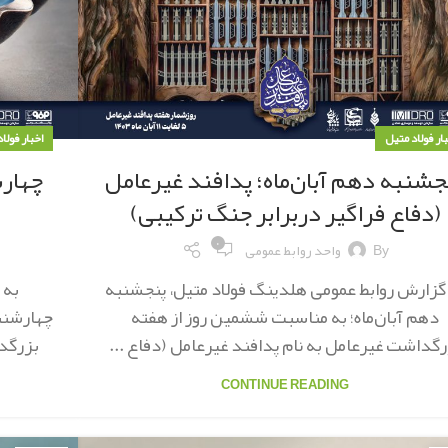
بار فولاد متیل
اخبار فولا
جشنبه دهم آبان‌ماه؛ پدافند غیرعامل
چهارش
(دفاع فراگیر دربرابر جنگ ترکیبی)
۰
By
واحد روابط عمومی
گزارش روابط عمومی هلدینگ فولاد متیل، پنجشنبه
به 
دهم آبان‌ماه؛ به مناسبت ششمین روز از هفته
چهارشنبه
رگداشت غیرعامل به نام پدافند غیرعامل (دفاع ...
بزرگدا
CONTINUE READING