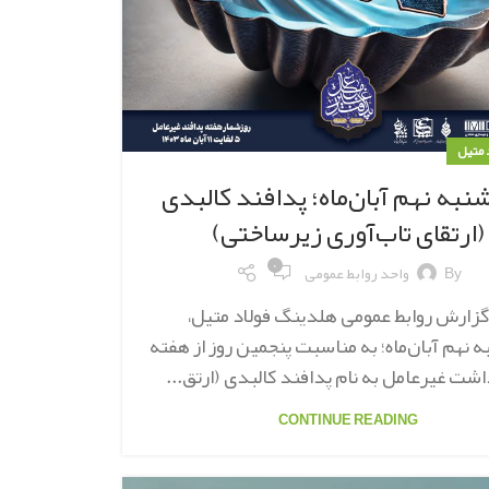
د متیل
نبه نهم آبان‌ماه؛ پدافند کالبدی
(ارتقای تاب‌آوری زیرساختی)
۰
By
واحد روابط عمومی
گزارش روابط عمومی هلدینگ فولاد متیل،
 نهم آبان‌ماه؛ به مناسبت پنجمین روز از هفته
شت غیرعامل به نام پدافند کالبدی (ارتق...
CONTINUE READING