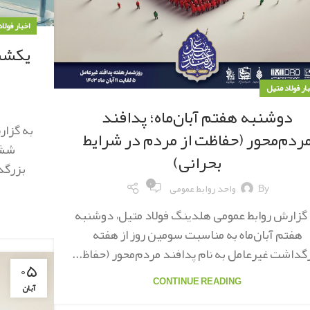
اخبار فولا
یکشنب
بار فولاد متیل
دوشنبه هفتم آبان‌ماه؛ ‌پدافند
به گزار
ردم‌محور (حفاظت از مردم در شرایط
ششم
بحرانی)
بزرگد
۰
By
واحد روابط عمومی
 گزارش روابط عمومی هلدینگ فولاد متیل، دوشنبه
هفتم آبان‌ماه به مناسبت سومین روز از هفته
گداشت غیرعامل به نام پدافند مردم‌محور (حفاظ...
۰۵
CONTINUE READING
آبان