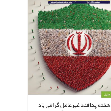
د متیل
 هفته پدافند غیرعامل گرامی باد