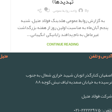
تهدیدها)
۰
By
واحد روابط عمومی
به گزارش روابط عمومی هلدینگ فولاد متیل، شنبه
پنجم آبان‌ماه به مناسبت اولین روز از هفته بزرگداشت
غیرعامل به نام پدافند رایانیکی (نگهبانی...
CONTINUE READING
آدرس و تلفن
متیل
اصفهان کنارگذر اتوبان شهید خرازی شمال به جنوب
نرسیده به خیابان صمدیه لباف نبش کوچه ۸۸
شرکت فولاد متیل
تلفن : ۲۲۲۲۲۹۷۵-۰۲۱