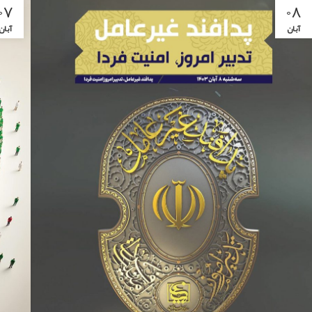
۰۷
۰۸
آبان
آبان