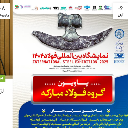
۰۸
۰۶
آبان
اردیبه
اخ
لز