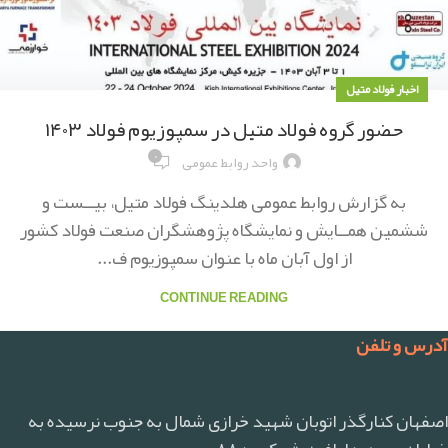
اخبار فولاد متیل
حضور گروه فولاد متیل در سمپوزیوم فولاد ۱۴۰۳
۰
واحد روابط عمومی
به گزارش روابط عمومی هلدینگ فولاد متیل، بیــست و
ششمین همــايش و نمایشگاه پژوهشگران صنعت فولاد كشور
از اول آبان ماه با عنوان سمپوزيوم ف...
CONTINUE READING
آدرس و تلفن
اصفهان کنارگذر اتوبان شهید خرازی شمال به جنوب نرسیده به