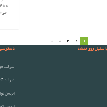
می‌خ
»
›
۳
۲
۱
 استیل روی نقشه
دسترسی 
شرکت فول
شرکت آتی
انجمن تول
انجمن آهن