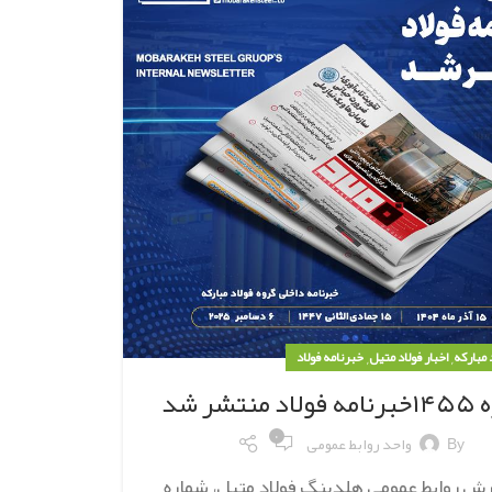
,
,
د مبارکه
اخبار فولاد متیل
خبرنامه فولاد
منتشر شد
۰
By
واحد روابط عمومی
رش روابط عمومی هلدینگ فولاد متیل، شماره