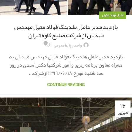
اخبار فولاد متیل
بازدید مدیر عامل هلدینگ فولاد متیل مهندس
مهدیان از شرکت صنیع کاوه تهران
۰
واحد روابط عمومی
بازدید مدیر عامل هلدینگ فولاد متیل مهندس مهدیان به
همراه معاون برنامه ریزی و امور شرکتها دکتر اسدی در روز
سه شنبه مورخ ١٣٩٩/٠۶/١٨ ازشرک...
CONTINUE READING
۱۶
شهریور